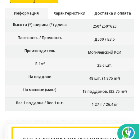
Информация
Характеристики
Доставка и оплата
Высота (*) ширина (*) длина
250*250*625
Плотность / Прочность
Д500 / Б3.5
Производитель
Могилевский КСИ
В 1м³
25.6
шт.
На поддоне
3
48
шт. (
1.875
m
)
На машине (макс)
3
18
поддонов. (
33.75
m
)
Вес 1 поддона / Вес 1 шт.
1.27 т
/
26.4 кг