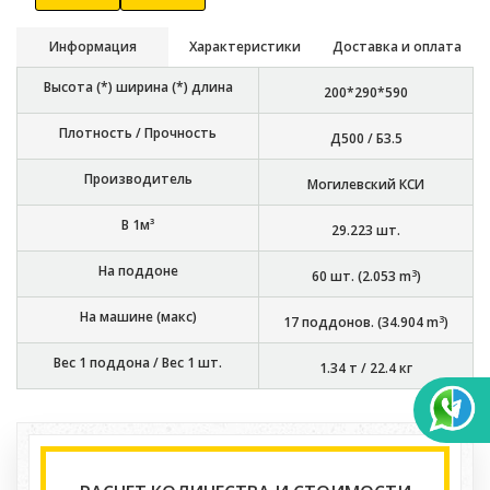
Информация
Характеристики
Доставка и оплата
Высота (*) ширина (*) длина
200*290*590
Плотность / Прочность
Д500 / Б3.5
Производитель
Могилевский КСИ
В 1м³
29.223
шт.
На поддоне
3
60
шт. (
2.053
m
)
На машине (макс)
3
17
поддонов. (
34.904
m
)
Вес 1 поддона / Вес 1 шт.
1.34 т
/
22.4 кг