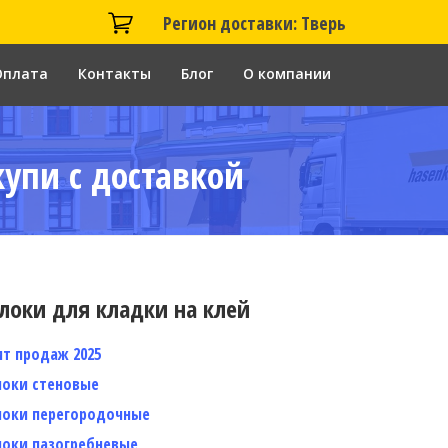
Регион доставки: Тверь
Оплата
Контакты
Блог
О компании
купи с доставкой
локи для кладки на клей
ит продаж 2025
локи стеновые
локи перегородочные
локи пазогребневые