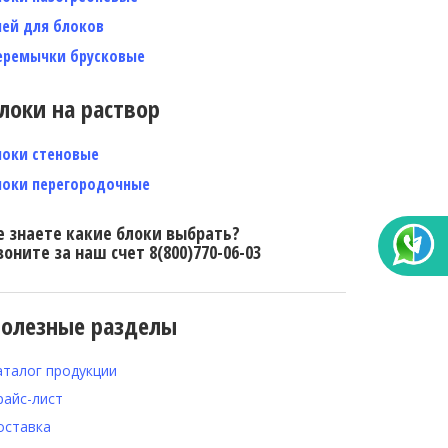
лей для блоков
еремычки брусковые
локи на раствор
локи стеновые
локи перегородочные
е знаете какие блоки выбрать?
воните за наш счет 8(800)770-06-03
олезные разделы
аталог продукции
райс-лист
оставка