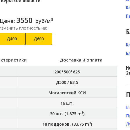
Тверьской области
К
П
3550
3
Цена:
руб/м
Изменить плотность на:
Б
Д400
Д600
Б
Б
актеристики
Доставка и оплата
Н
200*500*625
З
Д500 / Б3.5
П
Могилевский КСИ
16
шт.
К
3
30
шт. (
1.875
m
)
П
3
Д
18
поддонов. (
33.75
m
)