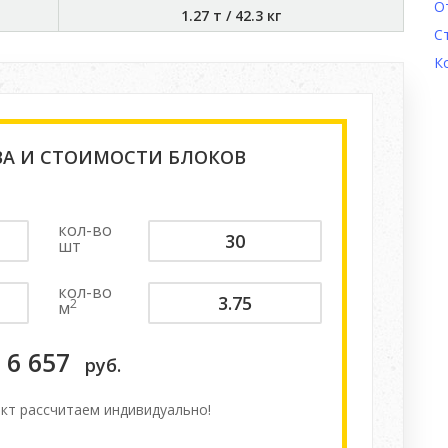
О
1.27 т
/
42.3 кг
С
К
ВА И СТОИМОСТИ БЛОКОВ
кол-во
шт
кол-во
2
м
6 657
руб.
кт расcчитаем индивидуально!