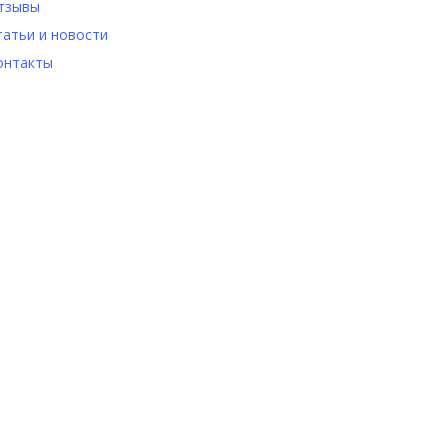
тзывы
татьи и новости
онтакты