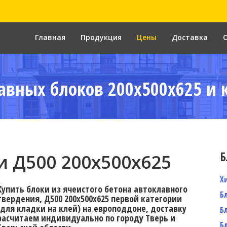
Главная
Продукция
Цены
Доставка
авных блоков 200x500x625 и 
Б
 Д500 200x500x625
Х
Купить блоки из ячеистого бетона автоклавного
Б
твердения, Д500 200x500x625 первой категории
(для кладки на клей) на европоддоне, доставку
Б
расчитаем индивидуально по городу Тверь и
Б