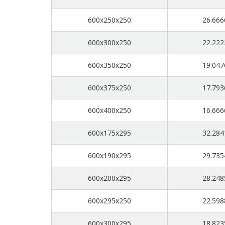
600x250x250
26.666
600x300x250
22.222
600x350x250
19.047
600x375x250
17.793
600x400x250
16.666
600x175x295
32.284
600x190x295
29.735
600x200x295
28.248
600x295x250
22.598
600x300x295
18.823