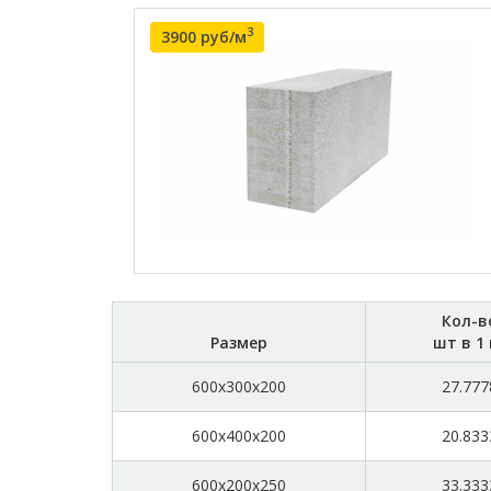
3
3900 руб/м
Кол-в
Размер
шт в 1
600x300x200
27.777
600x400x200
20.833
600x200x250
33.333