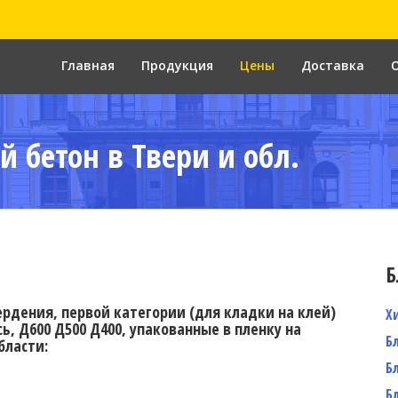
Главная
Продукция
Цены
Доставка
й бетон в Твери и обл.
Б
ердения, первой категории (для кладки на клей)
Х
ь, Д600 Д500 Д400, упакованные в пленку на
Б
бласти:
Б
Б