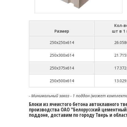
Кол-в
Размер
шт в 1
250x250x614
26.058
250x300x614
21.715
250x375x614
17.372
250x500x614
13.029
- Минимальный заказ - 1 поддон (может комплект
Блоки из ячеистого бетона автоклавного тв
производства ОАО "Белорусский цементный з
поддоне, доставим по городу Тверь и облас