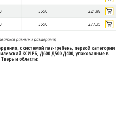
0
3550
221.88
0
3550
277.35
оваться разными размерами)
ердения, с системой паз-гребень, первой категории
илевский КСИ РБ, Д600 Д500 Д400, упакованные в
 Тверь и области: