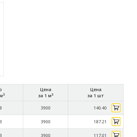
о
Цена
Цена
3
3
 м
за 1 м
за 1 шт
8
3900
140.40
3
3900
187.21
3
3900
117.01