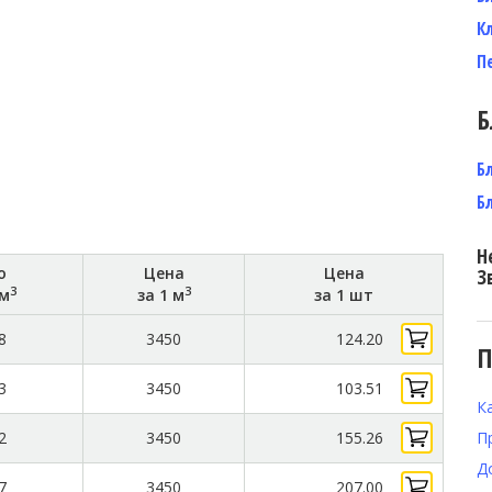
К
П
Б
Б
Б
Н
о
Цена
Цена
З
3
3
 м
за 1 м
за 1 шт
8
3450
124.20
П
3
3450
103.51
К
П
2
3450
155.26
Д
7
3450
207.00