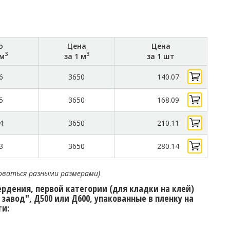
о
Цена
Цена
3
3
 м
за 1 м
за 1 шт
6
3650
140.07
5
3650
168.09
4
3650
210.11
3
3650
280.14
оваться разными размерами)
ердения, первой категории (для кладки на клей)
авод", Д500 или Д600, упакованные в пленку на
ти: