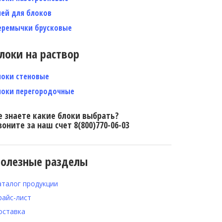
лей для блоков
еремычки брусковые
локи на раствор
локи стеновые
локи перегородочные
е знаете какие блоки выбрать?
воните за наш счет 8(800)770-06-03
олезные разделы
аталог продукции
райс-лист
оставка