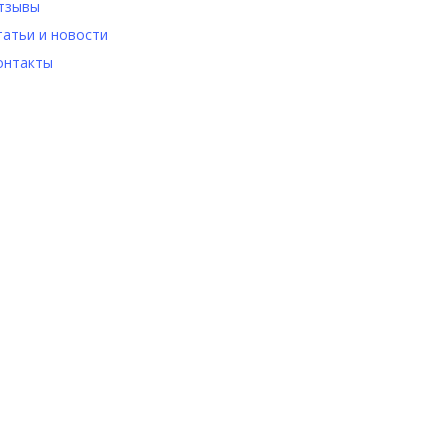
тзывы
татьи и новости
онтакты