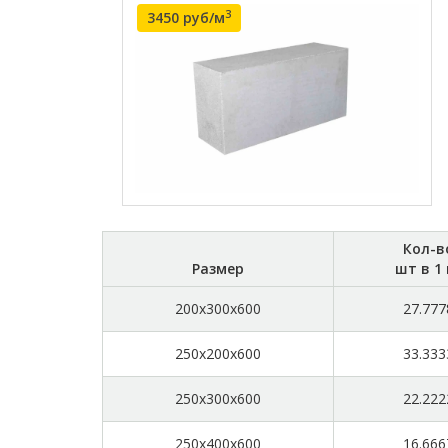
3
3450 руб/м
Кол-в
Размер
шт в 1
200x300x600
27.777
250x200x600
33.333
250x300x600
22.222
250x400x600
16.666