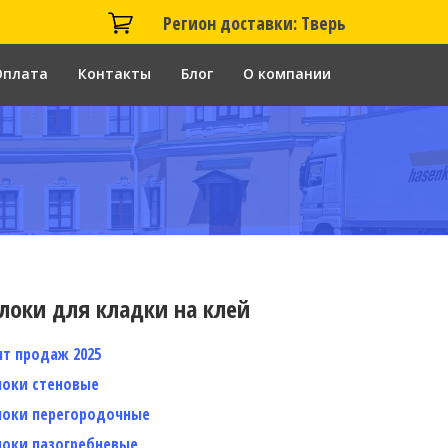
Регион доставки: Тверь
Оплата
Контакты
Блог
О компании
локи для кладки на клей
ит продаж 2025
локи стеновые
локи перегородочные
локи пазогребневые