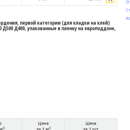
О
С
К
ердения, первой категории (для кладки на клей)
 Д500 Д400, упакованные в пленку на европоддоне,
о
Цена
Цена
3
3
 м
за 1 м
за 1 шт